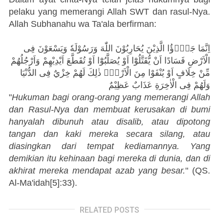
pelaku yang memerangi Allah SWT dan rasul-Nya.
Allah Subhanahu wa Ta'ala berfirman:
اِنَّمَا جَزٰۤؤُا الَّذِيْنَ يُحَارِبُوْنَ اللّٰهَ وَرَسُوْلَهٗ وَيَسْعَوْنَ فِى
الْاَرْضِ فَسَادًا اَنْ يُّقَتَّلُوْٓا اَوْ يُصَلَّبُوْٓا اَوْ تُقَطَّعَ اَيْدِيْهِمْ وَاَرْجُلُهُمْ
مِّنْ خِلَافٍ اَوْ يُنْفَوْا مِنَ الْاَرْضِۗ ذٰلِكَ لَهُمْ خِزْيٌ فِى الدُّنْيَا
وَلَهُمْ فِى الْاٰخِرَةِ عَذَابٌ عَظِيْمٌ
"
Hukuman bagi orang-orang yang memerangi Allah
dan Rasul-Nya dan membuat kerusakan di bumi
hanyalah dibunuh atau disalib, atau dipotong
tangan dan kaki mereka secara silang, atau
diasingkan dari tempat kediamannya. Yang
demikian itu kehinaan bagi mereka di dunia, dan di
akhirat mereka mendapat azab yang besar.
" (QS.
Al-Ma'idah[5]:33).
RELATED POSTS