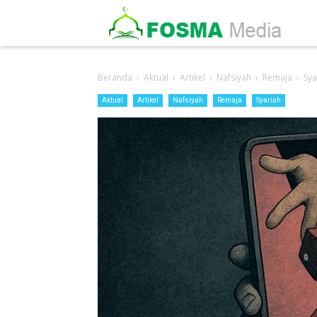
-->
Beranda
›
Aktual
›
Artikel
›
Nafsiyah
›
Remaja
›
Sya
Aktual
Artikel
Nafsiyah
Remaja
Syariah