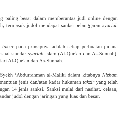
g paling besar dalam memberantas judi online dengan
di, termasuk judol mendapat sanksi pelanggaran
syariah
i
takzīr
pada prinsipnya adalah setiap perbuatan pidana
sesuai standar
syariah
Islam (Al-Qur`an dan As-Sunnah),
dari Al-Qur`an dan As-Sunnah.
h Syekh ‘Abdurrahman al-Maliki dalam kitabnya
Nizham
enentuan jenis dan/atau kadar hukuman
takzir
yang telah
ngan 14 jenis sanksi. Sanksi mulai dari nasihat, celaan,
ndar judol dengan jaringan yang luas dan besar.