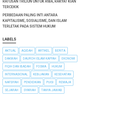
RATUSAN TRILIUN UNTUK RIBA, RAKYAT KIAN
TERCEKIK
PERBEDAAN PALING INTI ANTARA
KAPITALISME, SOSIALISME, DAN ISLAM
TERLETAK PADA SISTEM HUKUM
LABELS
AKTUAL
AQIDAH
ARTIKEL
BERITA
DAKWAH
DAUROH ISLAM KAFFAH
EKONOMI
FIQIH DAN IBADAH
FOSMA
HUKUM
INTERNASIONAL
KEBIJAKAN
KESEHATAN
NAFSIYAH
PENDIDIKAN
PUISI
REMAJA
SEJARAH
SYARIAH
TANYA JAWAB