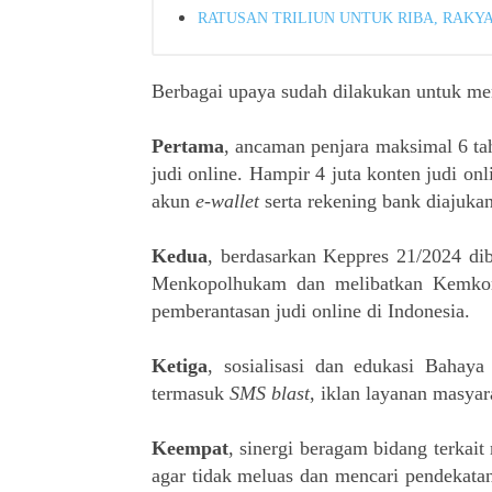
RATUSAN TRILIUN UNTUK RIBA, RAKY
Berbagai upaya sudah dilakukan untuk memb
Pertama
, ancaman penjara maksimal 6 ta
judi online. Hampir 4 juta konten judi onl
akun
e-wallet
serta rekening bank diajukan
Kedua
, berdasarkan Keppres 21/2024 dib
Menkopolhukam dan melibatkan Kemkom
pemberantasan judi online di Indonesia.
Ketiga
, sosialisasi dan edukasi Bahaya
termasuk
SMS blast
, iklan layanan masyar
Keempat
, sinergi beragam bidang terkai
agar tidak meluas dan mencari pendekata