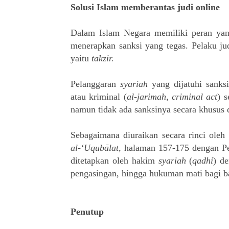
Solusi Islam memberantas judi online
Dalam Islam Negara memiliki peran yan
menerapkan sanksi yang tegas. Pelaku ju
yaitu
takzir.
Pelanggaran
syariah
yang dijatuhi sanks
atau kriminal (
al-jarimah, criminal act
) 
namun tidak ada sanksinya secara khusus 
Sebagaimana diuraikan secara rinci ole
al-‘Uqubālat
, halaman 157-175 dengan P
ditetapkan oleh hakim
syariah
(
qadhi
) de
pengasingan, hingga hukuman mati bagi ba
Penutup