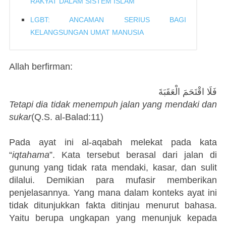
RAKYAT DALAM SISTEM ISLAM
LGBT: ANCAMAN SERIUS BAGI
KELANGSUNGAN UMAT MANUSIA
Allah berfirman:
فَلَا اقْتَحَمَ الْعَقَبَةَ
Tetapi dia tidak menempuh jalan yang mendaki dan
sukar
(Q.S. al-Balad:11)
Pada ayat ini al-aqabah melekat pada kata
“
iqtahama
”. Kata tersebut berasal dari jalan di
gunung yang tidak rata mendaki, kasar, dan sulit
dilalui. Demikian para mufasir memberikan
penjelasannya. Yang mana dalam konteks ayat ini
tidak ditunjukkan fakta ditinjau menurut bahasa.
Yaitu berupa ungkapan yang menunjuk kepada