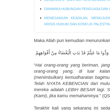
DINAMIKA HUBUNGAN PENGUASA DAN 
MENEGAKKAN KEADILAN, MEWUJUDK
KRISIS HUKUM DAN KONFLIK PALESTIN
Maka Allah pun kemudian menurunkan
ا وَدُّوا مَا عَنِتُّمْ قَدْ بَدَتِ الْبَغْضَاءُ مِنْ أَفْوَاهِهِمْ
“
Hai orang-orang yang beriman, ja
orang-orang yang, di luar kalan
(menimbulkan) kemudharatan bagim
Telah NYATA KEBENCIAN dari mulut
mereka adalah LEBIH BESAR lagi. S
(Kami), jika kamu memahaminya.
” (QS
Terakhir kali yang sekarang ini seda