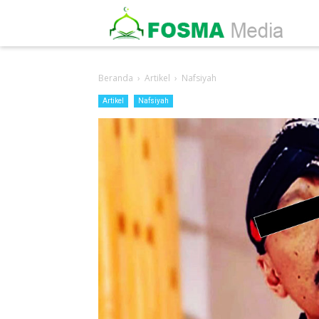
-->
Beranda
›
Artikel
›
Nafsiyah
Artikel
Nafsiyah