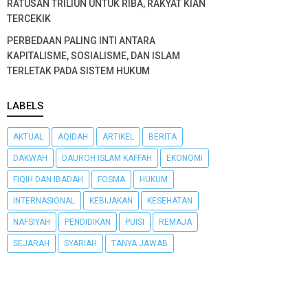
RATUSAN TRILIUN UNTUK RIBA, RAKYAT KIAN
TERCEKIK
PERBEDAAN PALING INTI ANTARA
KAPITALISME, SOSIALISME, DAN ISLAM
TERLETAK PADA SISTEM HUKUM
LABELS
AKTUAL
AQIDAH
ARTIKEL
BERITA
DAKWAH
DAUROH ISLAM KAFFAH
EKONOMI
FIQIH DAN IBADAH
FOSMA
HUKUM
INTERNASIONAL
KEBIJAKAN
KESEHATAN
NAFSIYAH
PENDIDIKAN
PUISI
REMAJA
SEJARAH
SYARIAH
TANYA JAWAB