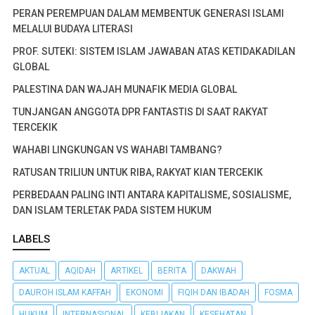
PERAN PEREMPUAN DALAM MEMBENTUK GENERASI ISLAMI
MELALUI BUDAYA LITERASI
PROF. SUTEKI: SISTEM ISLAM JAWABAN ATAS KETIDAKADILAN
GLOBAL
PALESTINA DAN WAJAH MUNAFIK MEDIA GLOBAL
TUNJANGAN ANGGOTA DPR FANTASTIS DI SAAT RAKYAT
TERCEKIK
WAHABI LINGKUNGAN VS WAHABI TAMBANG?
RATUSAN TRILIUN UNTUK RIBA, RAKYAT KIAN TERCEKIK
PERBEDAAN PALING INTI ANTARA KAPITALISME, SOSIALISME,
DAN ISLAM TERLETAK PADA SISTEM HUKUM
LABELS
AKTUAL
AQIDAH
ARTIKEL
BERITA
DAKWAH
DAUROH ISLAM KAFFAH
EKONOMI
FIQIH DAN IBADAH
FOSMA
HUKUM
INTERNASIONAL
KEBIJAKAN
KESEHATAN