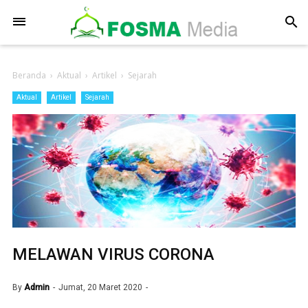
-->
search
Beranda
›
Aktual
›
Artikel
›
Sejarah
Aktual
Artikel
Sejarah
MELAWAN VIRUS CORONA
By
Admin
Jumat, 20 Maret 2020