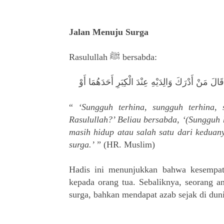
Jalan Menuju Surga
Rasulullah ﷺ bersabda:
َالَ مَنْ أَدْرَكَ وَالِدَيْهِ عِنْدَ الْكِبَرِ أَحَدَهُمَا أَوْ
“
‘Sungguh terhina, sungguh terhina, 
Rasulullah?’ Beliau bersabda, ‘(Sungguh
masih hidup atau salah satu dari keduany
surga.’
” (HR. Muslim)
Hadis ini menunjukkan bahwa kesempata
kepada orang tua. Sebaliknya, seorang a
surga, bahkan mendapat azab sejak di duni