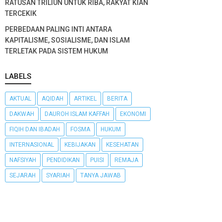
RATUSAN TRILIUN UNTUK RIBA, RAKYAT KIAN
TERCEKIK
PERBEDAAN PALING INTI ANTARA
KAPITALISME, SOSIALISME, DAN ISLAM
TERLETAK PADA SISTEM HUKUM
LABELS
AKTUAL
AQIDAH
ARTIKEL
BERITA
DAKWAH
DAUROH ISLAM KAFFAH
EKONOMI
FIQIH DAN IBADAH
FOSMA
HUKUM
INTERNASIONAL
KEBIJAKAN
KESEHATAN
NAFSIYAH
PENDIDIKAN
PUISI
REMAJA
SEJARAH
SYARIAH
TANYA JAWAB