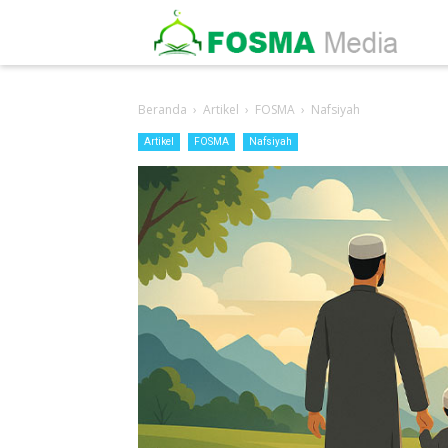
-->
Beranda
›
Artikel
›
FOSMA
›
Nafsiyah
Artikel
FOSMA
Nafsiyah