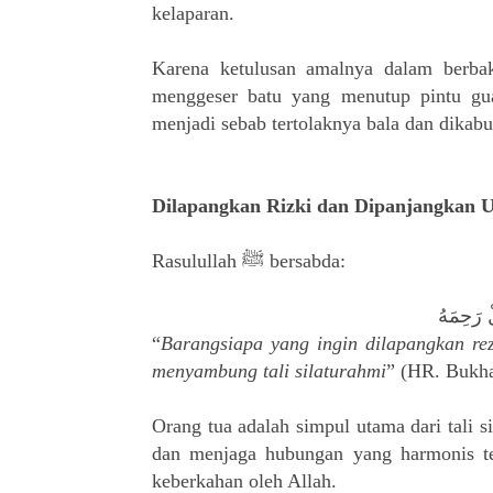
kelaparan.
Karena ketulusan amalnya dalam berba
menggeser batu yang menutup pintu g
menjadi sebab tertolaknya bala dan dikab
Dilapangkan Rizki dan Dipanjangkan 
Rasulullah ﷺ bersabda:
ْ رَحِمَهُ
“
Barangsiapa yang ingin dilapangkan re
menyambung tali silaturahmi
” (HR. Bukha
Orang tua adalah simpul utama dari tali 
dan menjaga hubungan yang harmonis ter
keberkahan oleh Allah.