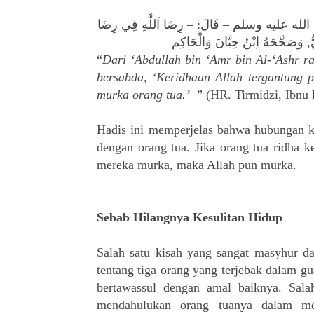
ّ – صلى الله عليه وسلم – قَالَ: – رِضَا اَللَّهِ فِي رِضَا
ُّ, وَصَحَّحَهُ اِبْنُ حِبَّانَ وَالْحَاكِم
“
Dari ‘Abdullah bin ‘Amr bin Al-‘Ashr ra
bersabda, ‘Keridhaan Allah tergantung 
murka orang tua.’
” (HR. Tirmidzi, Ibnu
Hadis ini memperjelas bahwa hubungan ki
dengan orang tua. Jika orang tua ridha k
mereka murka, maka Allah pun murka.
Sebab Hilangnya Kesulitan Hidup
Salah satu kisah yang sangat masyhur d
tentang tiga orang yang terjebak dalam gu
bertawassul dengan amal baiknya. Sala
mendahulukan orang tuanya dalam me