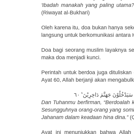
'Ibadah manakah yang paling utama?
(Riwayat al-Bukhari)
Oleh karena itu, doa bukan hanya se
langsung untuk berkomunikasi antara
Doa bagi seorang muslim layaknya senj
maka doa menjadi kunci.
Perintah untuk berdoa juga dituliskan
Ayat 60, Allah berjanji akan mengabul
َيَدْخُلُوْنَ جَهَنَّمَ دَاخِرِيْنَ ࣖ ٦٠
Dan Tuhanmu berfirman, “Berdoalah 
Sesungguhnya orang-orang yang som
Jahanam dalam keadaan hina dina.”
(Q
Ayat ini menunjukkan bahwa Alla