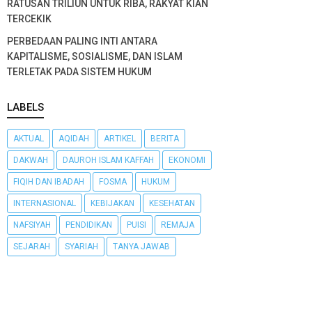
RATUSAN TRILIUN UNTUK RIBA, RAKYAT KIAN
TERCEKIK
PERBEDAAN PALING INTI ANTARA
KAPITALISME, SOSIALISME, DAN ISLAM
TERLETAK PADA SISTEM HUKUM
LABELS
AKTUAL
AQIDAH
ARTIKEL
BERITA
DAKWAH
DAUROH ISLAM KAFFAH
EKONOMI
FIQIH DAN IBADAH
FOSMA
HUKUM
INTERNASIONAL
KEBIJAKAN
KESEHATAN
NAFSIYAH
PENDIDIKAN
PUISI
REMAJA
SEJARAH
SYARIAH
TANYA JAWAB