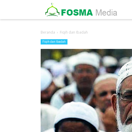
-->
Beranda
›
Fiqih dan Ibadah
Fiqih dan Ibadah